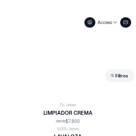
Acceso
Filtros
|
Tu Jabón
LIMPIADOR CREMA
$7.800
desde
120
|
Tu Jabón