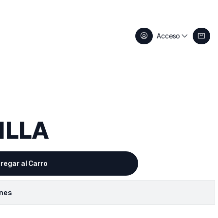
Acceso
ILLA
regar al Carro
ones