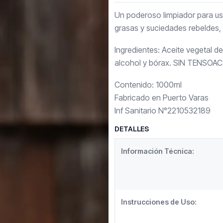
Un poderoso limpiador para usa
grasas y suciedades rebeldes, d
Ingredientes: Aceite vegetal d
alcohol y bórax. SIN TENSOA
Contenido: 1000ml
Fabricado en Puerto Varas
Inf Sanitario N°2210532189
DETALLES
Información Técnica:
Instrucciones de Uso: