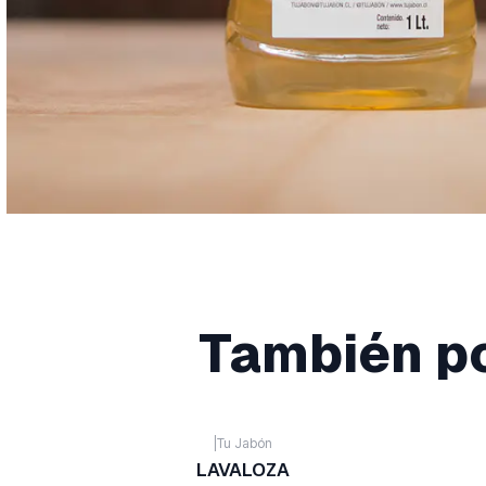
También po
|
Tu Jabón
LAVALOZA