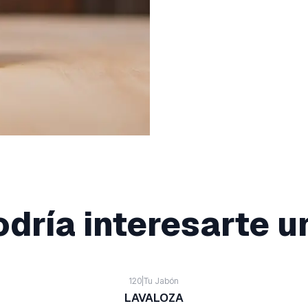
dría interesarte u
120
|
Tu Jabón
LAVALOZA