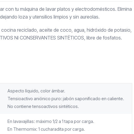
r con tu máquina de lavar platos y electrodomésticos. Elimina
ejando loza y utensilios limpios y sin aureolas.
e cocina reciclado, aceite de coco, agua, hidróxido de potasio,
CTIVOS NI CONSERVANTES SINTÉTICOS, libre de fosfatos.
Aspecto líquido, color ámbar.
Tensioactivo aniónico puro: jabón saponificado en caliente.
No contiene tensoactivos sintéticos.
En lavavajillas: máximo 1/2 a 1 tapa por carga.
En Thermomix: 1 cucharadita por carga.